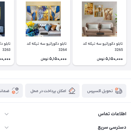
تابلو دکوراتیو سه تیکه کد
تابلو دکوراتیو سه تیکه کد
تابلو د
3263
3264
3265
00,000
5,150,000
5,150,000
تومان
تومان
امکان پرداخت در محل
ضمانت
تحویل اکسپرس
اطلاعات تماس
09913878908 _ 09201096459 _ 021.28424157
دسترسی سریع