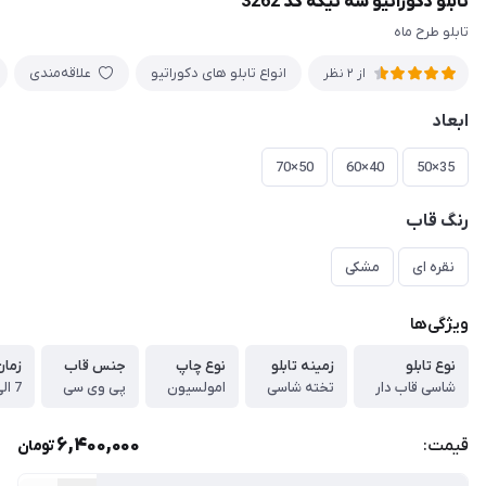
تابلو دکوراتیو سه تیکه کد 3262
تابلو طرح ماه
انواع تابلو های دکوراتیو
علاقه‌مندی
از 2 نظر
ابعاد
50×70
40×60
35×50
رنگ قاب
نقره ای
مشکی
ویژگی‌ها
نوع تابلو
زمینه تابلو
نوع چاپ
جنس قاب
زمان
شاسی قاب دار
تخته شاسی
امولسیون
پی وی سی
7 الی 10 روز
6,400,000
قیمت:
تومان