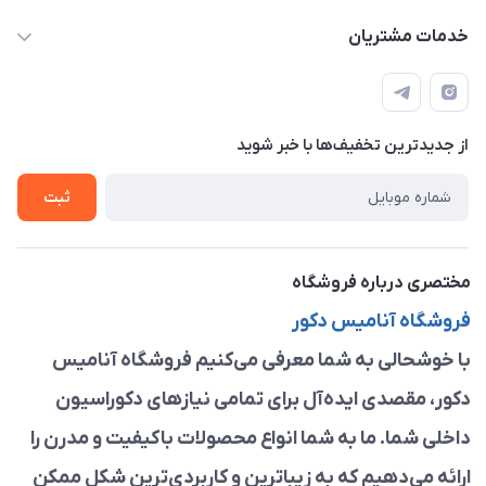
anamisart76@gmail.com
حساب کاربری
خدمات مشتریان
مشهد ، خین عرب ____ کرج ، کلاک
مجله فروشگاه
قوانین و مقررات
لیست محصولات
حریم خصوصی
درباره ما
از جدید‌ترین تخفیف‌ها با‌ خبر شوید
راهنما
تماس با ما
ثبت
مختصری درباره فروشگاه
فروشگاه آنامیس دکور
با خوشحالی به شما معرفی می‌کنیم فروشگاه آنامیس
دکور، مقصدی ایده‌آل برای تمامی نیازهای دکوراسیون
داخلی شما. ما به شما انواع محصولات باکیفیت و مدرن را
ارائه می‌دهیم که به زیباترین و کاربردی‌ترین شکل ممکن