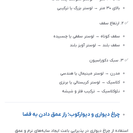
بالای ۳۰ متر → لوستر بزرگ یا ترکیبی
✅ ۲. ارتفاع سقف
سقف کوتاه → لوستر سقفی یا چسبیده
سقف بلند → لوستر آویز بلند
✅ ۳. سبک دکوراسیون
مدرن → لوستر مینیمال یا هندسی
کلاسیک → لوستر کریستالی یا برنزی
نئوکلاسیک → ترکیب فلز و شیشه
چراغ دیواری و دیوارکوب؛ راز عمق دادن به فضا
استفاده از چراغ دیواری در پذیرایی باعث ایجاد سایه‌های نرم و عمق