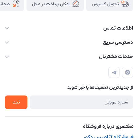
امکان پرداخت در محل
ضمانت
تحویل اکسپرس
اطلاعات تماس
09913878908 _ 09201096459 _ 021.28424157
دسترسی سریع
anamisart76@gmail.com
حساب کاربری
خدمات مشتریان
مشهد ، خین عرب ____ کرج ، کلاک
مجله فروشگاه
قوانین و مقررات
لیست محصولات
حریم خصوصی
درباره ما
از جدید‌ترین تخفیف‌ها با‌ خبر شوید
راهنما
تماس با ما
ثبت
مختصری درباره فروشگاه
فروشگاه آنامیس دکور