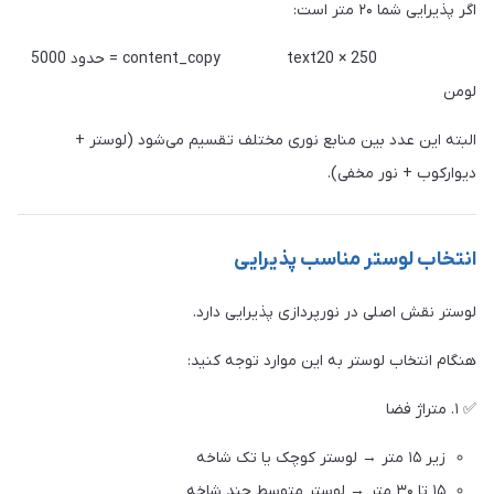
اگر پذیرایی شما ۲۰ متر است:
content_copy text20 × 250 = حدود 5000
لومن
البته این عدد بین منابع نوری مختلف تقسیم می‌شود (لوستر +
دیوارکوب + نور مخفی).
انتخاب لوستر مناسب پذیرایی
لوستر نقش اصلی در نورپردازی پذیرایی دارد.
هنگام انتخاب لوستر به این موارد توجه کنید:
✅ ۱. متراژ فضا
زیر ۱۵ متر → لوستر کوچک یا تک شاخه
۱۵ تا ۳۰ متر → لوستر متوسط چند شاخه