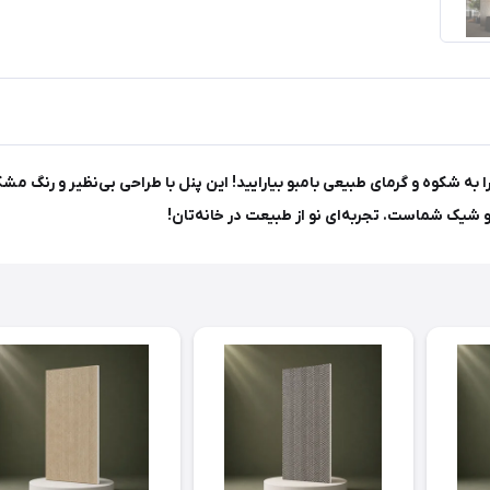
گ مشکی کد TW 1002، فضای داخلی خود را به شکوه و گرمای طبیعی بامبو بیارایید! این پنل با طراحی 
و شیک شماست. تجربه‌ای نو از طبیعت در خانه‌تان!