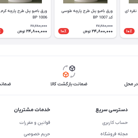
نقره ای
ورق بامبو پنل طرح پارچه طوسی
ورق بامبو پنل طرح پارچه کرم 
کد BP 1007
BP 1006
27,280,000
27,280,000
24,800,000
24,800,000
٪
10٪
10٪
تومان
تومان
در محل
ضمانت بازگشت کالا
ضمانت 
دسترسی سریع
خدمات مشتریان
حساب کاربری
قوانین و مقررات
مجله فروشگاه
حریم خصوصی