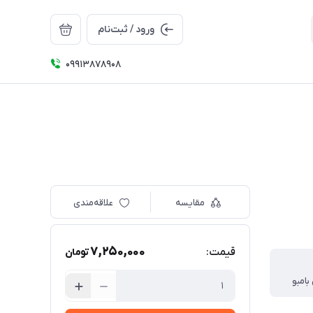
ورود / ثبت‌نام
09913878908
مقایسه
علاقه‌مندی
7,250,000
قیمت:
تومان
بامبو