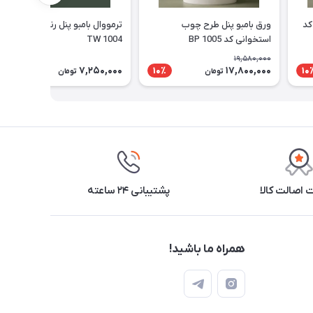
کد
ورق بامبو پنل طرح چوب
ترمووال بامبو پنل رنگ طلایی کد
استخوانی کد BP 1005
TW 1004
19,580,000
7,250,000
17,800,000
10٪
10
تومان
تومان
اصالت کالا
پشتیبانی ۲۴ ساعته
همراه ما باشید!