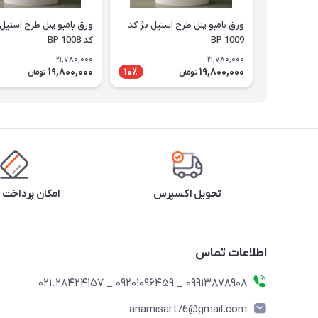
ورق بامبو پنل طرح استیل بژ کد
ورق بامبو پنل طرح استیل 
BP 1009
کد BP 1008
21,780,000
21,780,000
19,800,000
19,800,000
10٪
تومان
تومان
تحویل اکسپرس
امکان پرداخت 
اطلاعات تماس
09913878908 _ 09201096459 _ 021.28424157
anamisart76@gmail.com