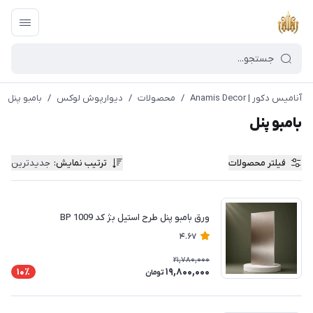
آنامیس دکور | Anamis Decor
/
محصولات
/
دیوارپوش لوکس
/
بامبو پنل
بامبو پنل
فیلتر محصولات
ترتیب نمایش
:
جدیدترین
ورق بامبو پنل طرح استیل بژ کد BP 1009
4.67
21,780,000
19,800,000
10٪
تومان